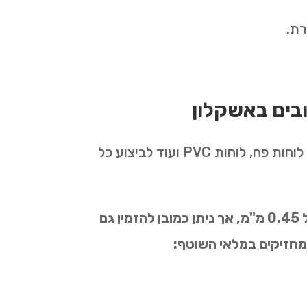
רת
.
ובים באשקלון
אנו מחזיקים בצוותים להקמה מהירה בפריסה ארצית וכן במלאי זמין גדול של לוחות איסכורית, לוחות פח, לוחות PVC ועוד לביצוע כל
מרבית הלוחות והפחים מגיעים במידות סטנדרטיות של 1 מטר רוחב על 2 מטר גובה ובעובי של 0.45 מ"מ, אך ניתן כמובן להזמין גם
 מחזיקים במלאי השוטף: