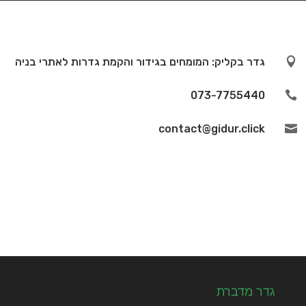

גדר בקליק: המומחים בגידור והקמת גדרות לאתרי בניה
073-7755440

contact@gidur.click

גדר מדברת