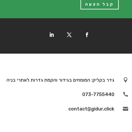
קבל הצעה

גדר בקליק: המומחים בגידור והקמת גדרות לאתרי בניה
073-7755440

contact@gidur.click
