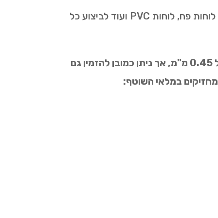
אנו מחזיקים בצוותים להקמה מהירה בפריסה ארצית וכן במלאי זמין גדול של לוחות איסכורית, לוחות פח, לוחות PVC ועוד לביצוע כל
מרבית הלוחות והפחים מגיעים במידות סטנדרטיות של 1 מטר רוחב על 2 מטר גובה ובעובי של 0.45 מ"מ, אך ניתן כמובן להזמין גם
 מחזיקים במלאי השוטף: